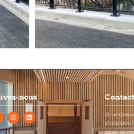
ivez-nous
Contac
53 rue Correu
60000 BEAU
03 60 36 27