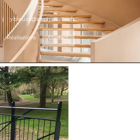
y.bleuze@smpmetallier.fr
|
Réalisations
Contact