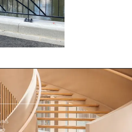
t
s
VAIS
 82