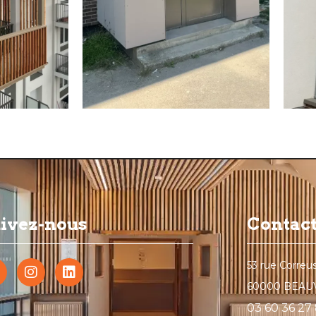
ivez-nous
Contac
53 rue Correu
60000 BEAU
03 60 36 27