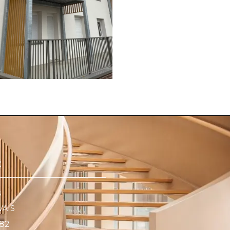
t
s
VAIS
 82