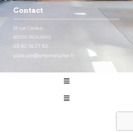
Contact
53 rue Correus
60000 BEAUVAIS
03 60 36 27 82
y.bleuze@smpmetallier.fr