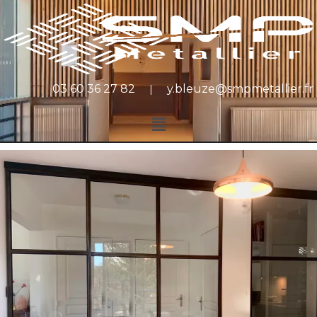
03 60 36 27 82
y.bleuze@smpmetallier.fr
|